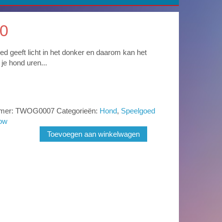
0
ed geeft licht in het donker en daarom kan het
je hond uren...
mmer:
TWOG0007
Categorieën:
Hond
,
Speelgoed
ow
Toevoegen aan winkelwagen