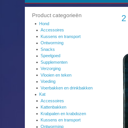
Product categorieën
2
Hond
Accessoires
Kussens en transport
Ontworming
Snacks
Speelgoed
Supplementen
Verzorging
Vlooien en teken
Voeding
Voerbakken en drinkbakken
Kat
Accessoires
Kattenbakken
Krabpalen en krabdozen
Kussens en transport
Ontworming