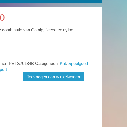
0
e combinatie van Catnip, fleece en nylon
mmer:
PETS70134B
Categorieën:
Kat
,
Speelgoed
port
Toevoegen aan winkelwagen