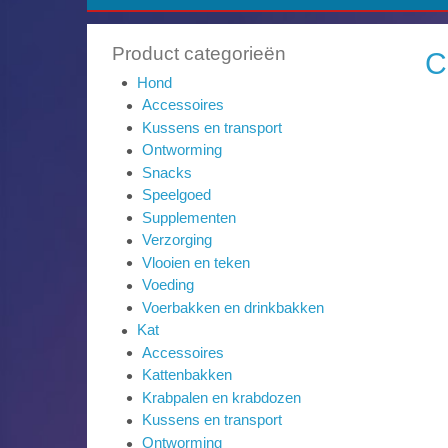
Product categorieën
C
Hond
Accessoires
Kussens en transport
Ontworming
Snacks
Speelgoed
Supplementen
Verzorging
Vlooien en teken
Voeding
Voerbakken en drinkbakken
Kat
Accessoires
Kattenbakken
Krabpalen en krabdozen
Kussens en transport
Ontworming