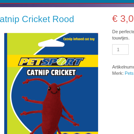
€
3,0
atnip Cricket Rood
De perfect
touwtjes.
Catnip
Cricket
Rood
aantal
Artikelnu
Merk:
Pets