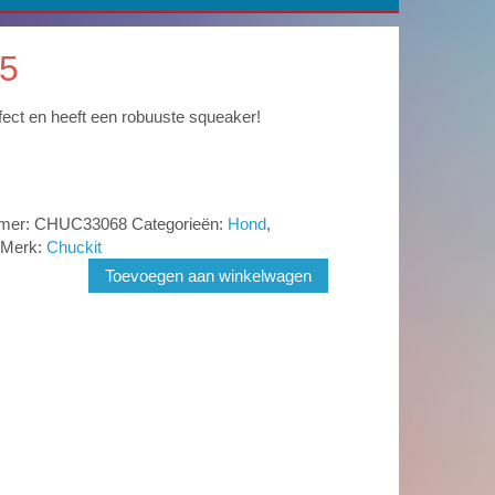
5
rfect en heeft een robuuste squeaker!
mmer:
CHUC33068
Categorieën:
Hond
,
Merk:
Chuckit
Toevoegen aan winkelwagen