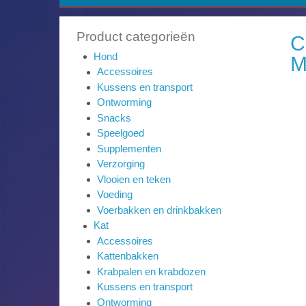
Product categorieën
C
Hond
M
Accessoires
Kussens en transport
Ontworming
Snacks
Speelgoed
Supplementen
Verzorging
Vlooien en teken
Voeding
Voerbakken en drinkbakken
Kat
Accessoires
Kattenbakken
Krabpalen en krabdozen
Kussens en transport
Ontworming