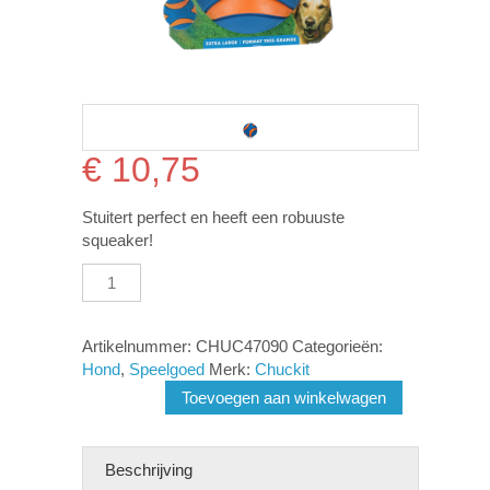
€
10,75
Stuitert perfect en heeft een robuuste
squeaker!
Chuckit
Ultra
Squeaker
Ball
Artikelnummer:
CHUC47090
Categorieën:
XL
Hond
,
Speelgoed
Merk:
Chuckit
1
Toevoegen aan winkelwagen
pcs.
aantal
Beschrijving