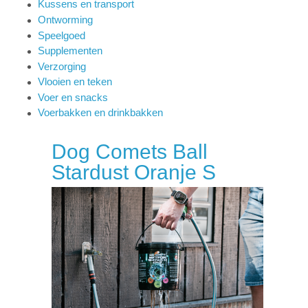
Kussens en transport
Ontworming
Speelgoed
Supplementen
Verzorging
Vlooien en teken
Voer en snacks
Voerbakken en drinkbakken
Dog Comets Ball
Stardust Oranje S