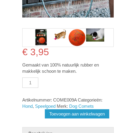
€
3,95
Gemaakt van 100% natuurlijk rubber en
makkelijk schoon te maken.
Dog
Comets
Ball
Stardust
Artikelnummer:
COME009A
Categorieën:
Oranje
Hond
,
Speelgoed
Merk:
Dog Comets
S
Toevoegen aan winkelwagen
aantal