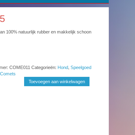
5
n 100% natuurlijk rubber en makkelijk schoon
mmer:
COME011
Categorieën:
Hond
,
Speelgoed
je
 Comets
Toevoegen aan winkelwagen