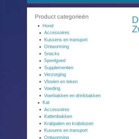
Product categorieën
D
Hond
Z
Accessoires
Kussens en transport
Ontworming
Snacks
Speelgoed
Supplementen
Verzorging
Vlooien en teken
Voeding
Voerbakken en drinkbakken
Kat
Accessoires
Kattenbakken
Krabpalen en krabdozen
Kussens en transport
Ontworming