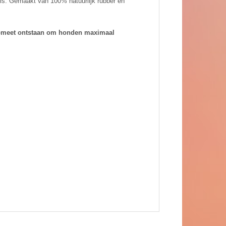
am is. Gemaakt van 100% natuurlijk rubber en
e komeet ontstaan om honden maximaal