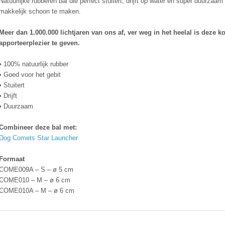
Natuurlijke rubberen bal die perfect stuitert, drijft op water en super duurza
makkelijk schoon te maken.
Meer dan 1.000.000 lichtjaren van ons af, ver weg in het heelal is dez
apporteerplezier te geven.
• 100% natuurlijk rubber
• Goed voor het gebit
• Stuitert
• Drijft
• Duurzaam
Combineer deze bal met:
Dog Comets Star Launcher
Formaat
COME009A – S – ø 5 cm
COME010 – M – ø 6 cm
COME010A – M – ø 6 cm