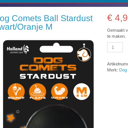
€
4,9
og Comets Ball Stardust
wart/Oranje M
Gemaakt va
te maken.
Dog
Comets
Ball
Stardust
Artikelnu
Zwart/Oran
Merk:
Dog
M
aantal