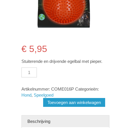
€
5,95
Stuiterende en drijvende egelbal met pieper.
Dog
Comets
Exoplanet
Orange
Artikelnummer:
COME016P
Categorieën:
L
Hond
,
Speelgoed
aantal
Toevoegen aan winkelwagen
Beschrijving