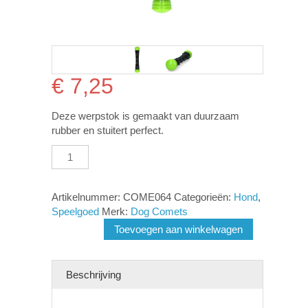
€
7,25
Deze werpstok is gemaakt van duurzaam
rubber en stuitert perfect.
Dog
Comets
Meteor
Werpstok
Artikelnummer:
COME064
Categorieën:
Hond
,
groen
Speelgoed
Merk:
Dog Comets
S
Toevoegen aan winkelwagen
aantal
Beschrijving