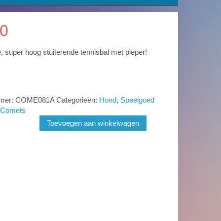
0
, super hoog stuiterende tennisbal met pieper!
mmer:
COME081A
Categorieën:
Hond
,
Speelgoed
 Comets
Toevoegen aan winkelwagen