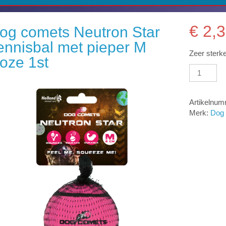
€
2,3
og comets Neutron Star
ennisbal met pieper M
Zeer sterke
oze 1st
Dog
comets
Neutron
Star
Artikelnu
Tennisbal
Merk:
Dog
met
pieper
M
Roze
1st
aantal