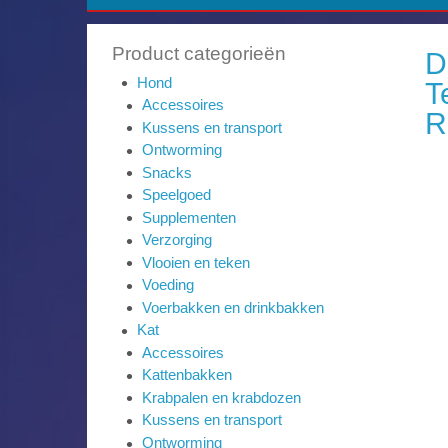
Product categorieën
D
Hond
T
Accessoires
R
Kussens en transport
Ontworming
Snacks
Speelgoed
Supplementen
Verzorging
Vlooien en teken
Voeding
Voerbakken en drinkbakken
Kat
Accessoires
Kattenbakken
Krabpalen en krabdozen
Kussens en transport
Ontworming