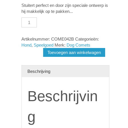
Stuitert perfect en door zijn speciale ontwerp is
hij makkelijk op te pakken...
Dog
Comets
Planet
Sun
Artikelnummer:
COME042B
Categorieën:
Oranje
Hond
,
Speelgoed
Merk:
Dog Comets
aantal
Toevoegen aan winkelwagen
Beschrijving
Beschrijvin
g