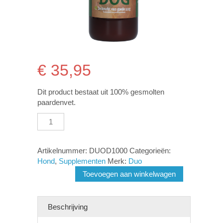
€
35,95
Dit product bestaat uit 100% gesmolten
paardenvet.
Duo
Dog
Hond/Kat
aantal
Artikelnummer:
DUOD1000
Categorieën:
Hond
,
Supplementen
Merk:
Duo
Toevoegen aan winkelwagen
Beschrijving