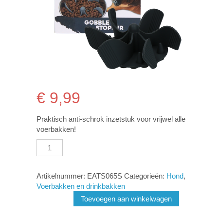
€
9,99
Praktisch anti-schrok inzetstuk voor vrijwel alle
voerbakken!
Eat
Slow
Live
Longer
Artikelnummer:
EATS065S
Categorieën:
Hond
,
Gobble
Voerbakken en drinkbakken
Stopper
Toevoegen aan winkelwagen
M
Grey