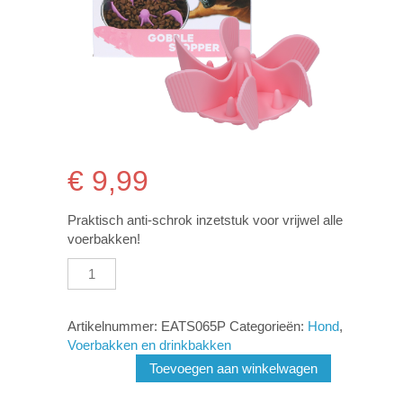
€
9,99
Praktisch anti-schrok inzetstuk voor vrijwel alle
voerbakken!
Eat
Slow
Live
Longer
Artikelnummer:
EATS065P
Categorieën:
Hond
,
Gobble
Voerbakken en drinkbakken
Stopper
Toevoegen aan winkelwagen
M
Pink