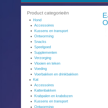
Product categorieën
E
Hond
O
Accessoires
Kussens en transport
Ontworming
Snacks
Speelgoed
Supplementen
Verzorging
Vlooien en teken
Voeding
Voerbakken en drinkbakken
Kat
Accessoires
Kattenbakken
Krabpalen en krabdozen
Kussens en transport
Ontworming