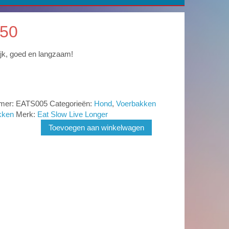
50
ijk, goed en langzaam!
mmer:
EATS005
Categorieën:
Hond
,
Voerbakken
kken
Merk:
Eat Slow Live Longer
Toevoegen aan winkelwagen