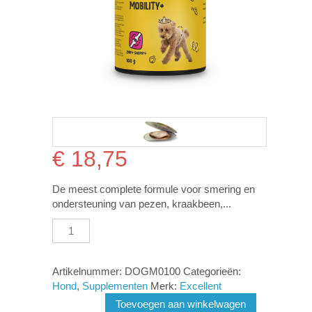
€
18,75
De meest complete formule voor smering en
ondersteuning van pezen, kraakbeen,...
Excellent
Pets
Dog
Mobility+
Artikelnummer:
DOGM0100
Categorieën:
aantal
Hond
,
Supplementen
Merk:
Excellent
Toevoegen aan winkelwagen