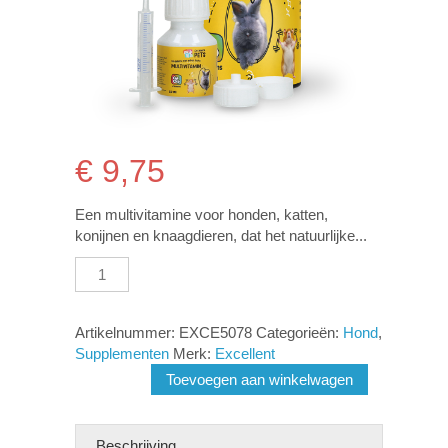
€
9,75
Een multivitamine voor honden, katten,
konijnen en knaagdieren, dat het natuurlijke...
Excellent
Pets
Multivitamin
aantal
Artikelnummer:
EXCE5078
Categorieën:
Hond
,
Supplementen
Merk:
Excellent
Toevoegen aan winkelwagen
Beschrijving