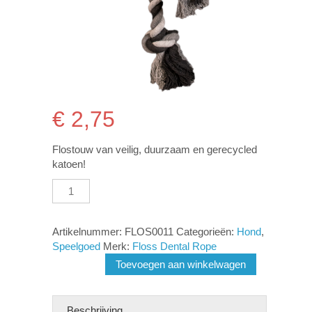
€
2,75
Flostouw van veilig, duurzaam en gerecycled
katoen!
Floss
Toss
Dental
Rope
Artikelnummer:
FLOS0011
Categorieën:
Hond
,
2
Speelgoed
Merk:
Floss Dental Rope
Knot
Toevoegen aan winkelwagen
30
cm
aantal
Beschrijving