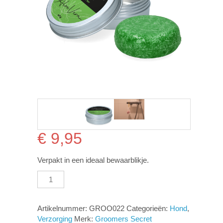
€
9,95
Verpakt in een ideaal bewaarblikje.
Groomers
Secret
Shampoo
bar
Artikelnummer:
GROO022
Categorieën:
Hond
,
Aloe
Verzorging
Merk:
Groomers Secret