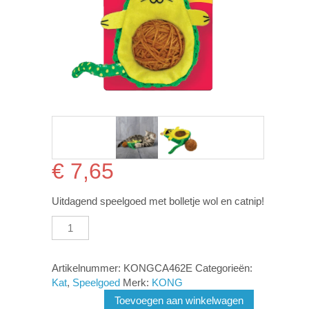
€
7,65
Uitdagend speelgoed met bolletje wol en catnip!
KONG
Wrangler
AvoCATo
aantal
Artikelnummer:
KONGCA462E
Categorieën:
Kat
,
Speelgoed
Merk:
KONG
Toevoegen aan winkelwagen