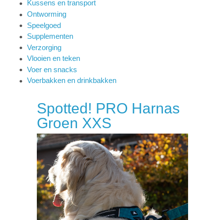
Kussens en transport
Ontworming
Speelgoed
Supplementen
Verzorging
Vlooien en teken
Voer en snacks
Voerbakken en drinkbakken
Spotted! PRO Harnas
Groen XXS