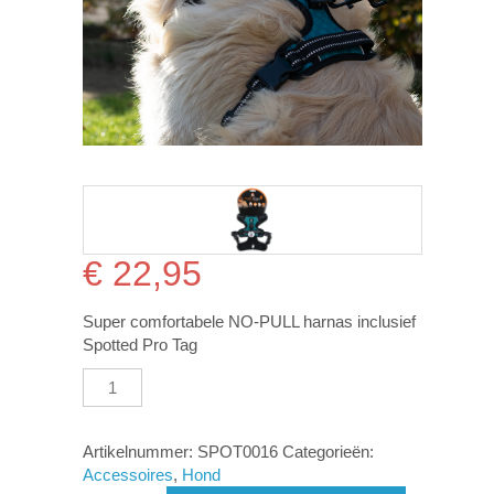
€
22,95
Super comfortabele NO-PULL harnas inclusief
Spotted Pro Tag
Spotted!
PRO
Harnas
Groen
Artikelnummer:
SPOT0016
Categorieën:
XXS
Accessoires
,
Hond