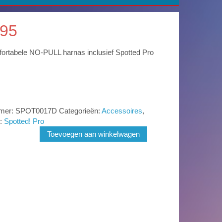
95
ortabele NO-PULL harnas inclusief Spotted Pro
mmer:
SPOT0017D
Categorieën:
Accessoires
,
:
Spotted! Pro
Toevoegen aan winkelwagen