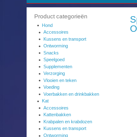
Product categorieën
S
Hond
O
Accessoires
Kussens en transport
Ontworming
Snacks
Speelgoed
Supplementen
Verzorging
Vlooien en teken
Voeding
Voerbakken en drinkbakken
Kat
Accessoires
Kattenbakken
Krabpalen en krabdozen
Kussens en transport
Ontworming