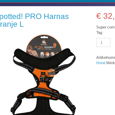
€
32,
potted! PRO Harnas
ranje L
Super comf
Tag
Spotted!
PRO
Harnas
Oranje
Artikelnu
L
Hond
Merk
aantal