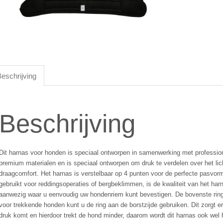
eschrijving
Beschrijving
Dit harnas voor honden is speciaal ontworpen in samenwerking met profession
premium materialen en is speciaal ontworpen om druk te verdelen over het l
draagcomfort. Het harnas is verstelbaar op 4 punten voor de perfecte pasvorm
gebruikt voor reddingsoperaties of bergbeklimmen, is de kwaliteit van het har
aanwezig waar u eenvoudig uw hondenriem kunt bevestigen. De bovenste ring i
voor trekkende honden kunt u de ring aan de borstzijde gebruiken. Dit zorgt 
druk komt en hierdoor trekt de hond minder, daarom wordt dit harnas ook we