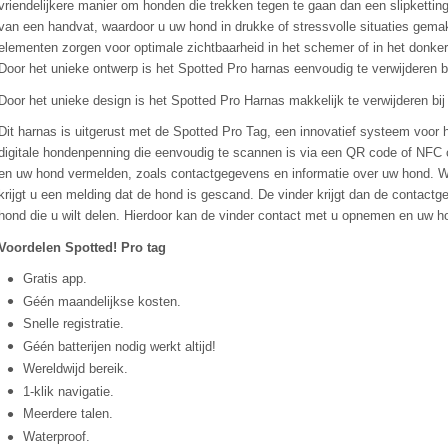
vriendelijkere manier om honden die trekken tegen te gaan dan een slipkettin
van een handvat, waardoor u uw hond in drukke of stressvolle situaties gemak
elementen zorgen voor optimale zichtbaarheid in het schemer of in het donker
Door het unieke ontwerp is het Spotted Pro harnas eenvoudig te verwijderen b
Door het unieke design is het Spotted Pro Harnas makkelijk te verwijderen bi
Dit harnas is uitgerust met de Spotted Pro Tag, een innovatief systeem voor 
digitale hondenpenning die eenvoudig te scannen is via een QR code of NFC c
en uw hond vermelden, zoals contactgegevens en informatie over uw hond. 
krijgt u een melding dat de hond is gescand. De vinder krijgt dan de contactg
hond die u wilt delen. Hierdoor kan de vinder contact met u opnemen en uw h
Voordelen Spotted! Pro tag
Gratis app.
Géén maandelijkse kosten.
Snelle registratie.
Géén batterijen nodig werkt altijd!
Wereldwijd bereik.
1-klik navigatie.
Meerdere talen.
Waterproof.